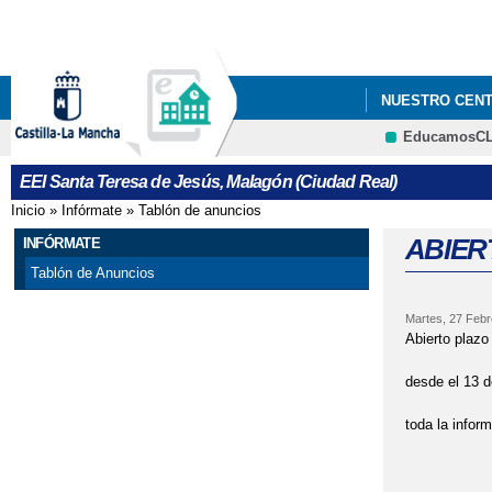
NUESTRO CEN
EducamosC
EEI Santa Teresa de Jesús, Malagón (Ciudad Real)
Inicio
»
Infórmate
»
Tablón de anuncios
Se encuentra usted aquí
ABIER
INFÓRMATE
Tablón de Anuncios
Martes, 27 Febr
Abierto plazo
desde el 13 d
toda la infor