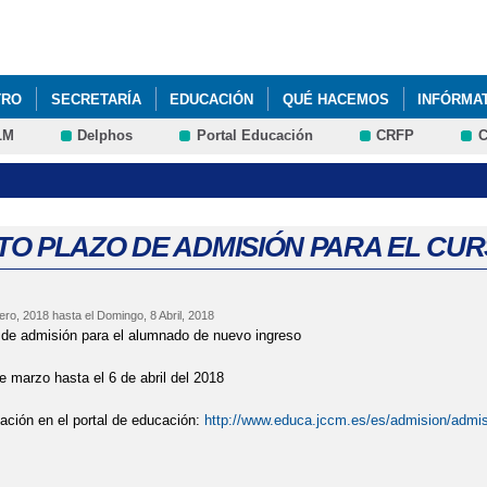
Pasar al
contenido
principal
TRO
SECRETARÍA
EDUCACIÓN
QUÉ HACEMOS
INFÓRMA
LM
Delphos
Portal Educación
CRFP
C
TO PLAZO DE ADMISIÓN PARA EL CURS
ero, 2018
hasta el
Domingo, 8 Abril, 2018
 de admisión para el alumnado de nuevo ingreso
e marzo hasta el 6 de abril del 2018
mación en el portal de educación:
http://www.educa.jccm.es/es/admision/admisio