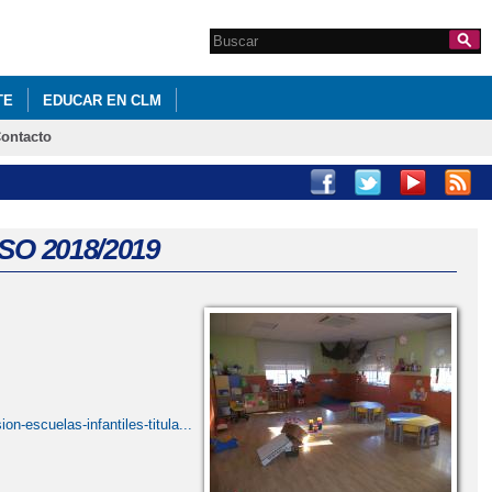
Search this site
Formulario de
búsqueda
TE
EDUCAR EN CLM
ontacto
O 2018/2019
n-escuelas-infantiles-titula...