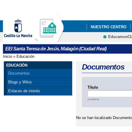
Pa
co
pri
NUESTRO CENTRO
EducamosC
EDUCAR EN CLM
EEI Santa Teresa de Jesús, Malagón (Ciudad Real)
Inicio
»
Educación
Se encuentra usted aquí
Documentos
EDUCACIÓN
Documentos
Blogs y Wikis
Título
Enlaces de interés
contiene
No se han localizado Documento