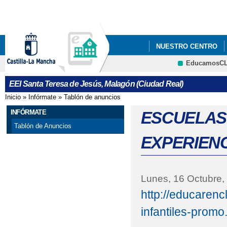
Pa
co
pri
NUESTRO CENTRO
EducamosC
EDUCAR EN CLM
EEI Santa Teresa de Jesús, Malagón (Ciudad Real)
Inicio
»
Infórmate
»
Tablón de anuncios
Se encuentra usted aquí
INFÓRMATE
ESCUELAS
Tablón de Anuncios
EXPERIENC
Lunes, 16 Octubre,
http://educarenc
infantiles-promo.